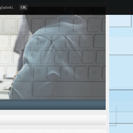
glądarki.
OK