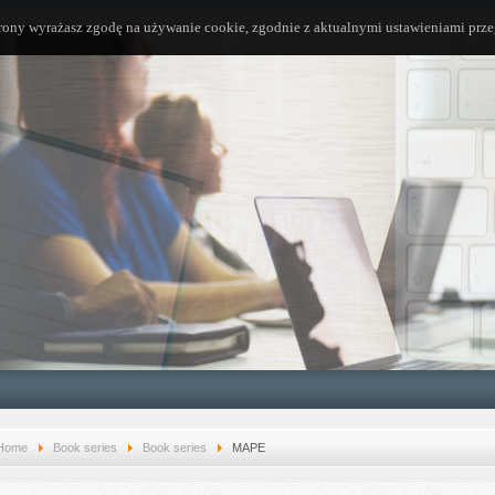
trony wyrażasz zgodę na używanie cookie, zgodnie z aktualnymi ustawieniami prze
Home
Book series
Book series
MAPE