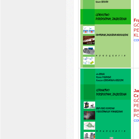
Fr
GÓ
PE
KL
CO
Ja
Cz
GÓ
PE
BH
PO
CO