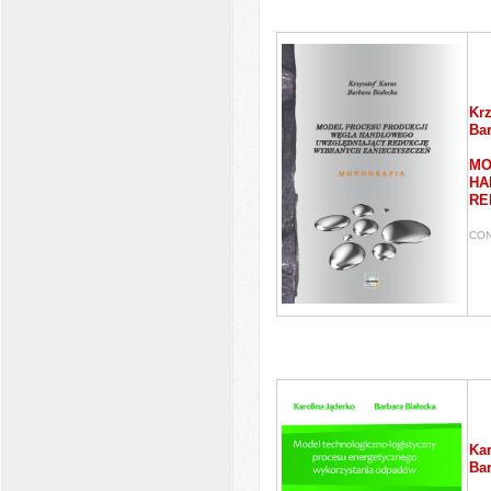
Krz
Bar
MO
HA
RE
CON
Kar
Bar