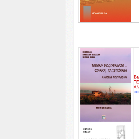
Ba
TE
AN
CO