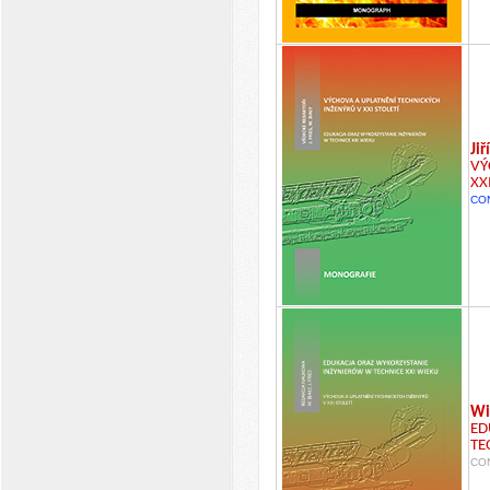
Jiř
VÝ
XX
CO
Wi
ED
TE
CON