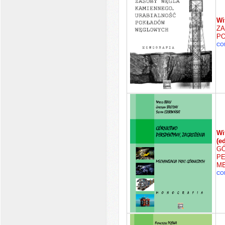
Wi
ZA
P
CO
Wi
(ed
GÓ
PE
ME
CO