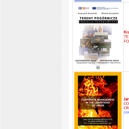
Kr
TE
FO
Ja
CO
CR
CON