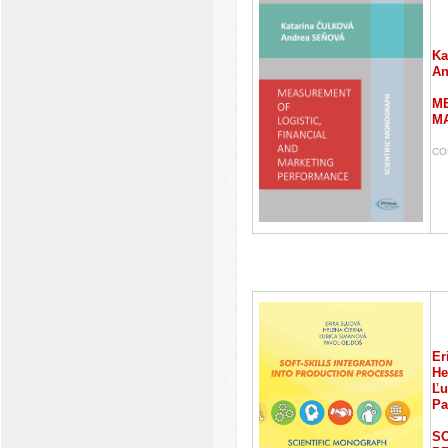
Ka
An
ME
M
CO
Er
He
Ľu
Pa
SO