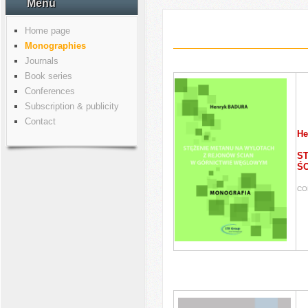
Menu
Home page
Monographies
Journals
Book series
Conferences
Subscription & publicity
Contact
He
ST
Ś
CO