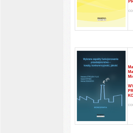
P
CO
Ma
Ma
Mi
WY
PR
KO
CO