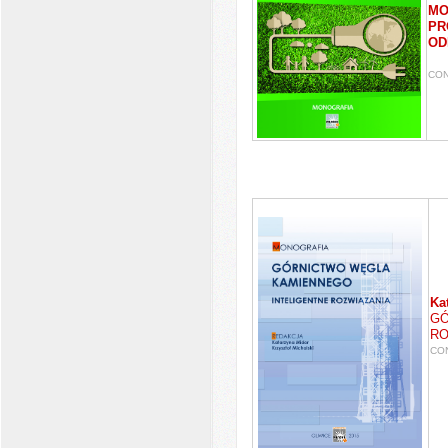
MO
PR
OD
CON
Ka
GÓ
RO
CON