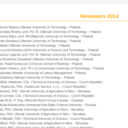
Reviewers 2014
Henryk Badura (Silesian University of Technology – Poland)
Jarosław Brodny, prof. Pol. Śl. (Silesian University of Technology – Poland)
Joanna Ejdys, prof. PB (Bialystok University of Technology – Poland)
nek-Kowalska (Silesian University of Technology – Poland)
elski (Silesian University of Technology – Poland)
Krzysztof Kotwica (AGH University of Science and Technology – Poland)
ariusz Ligarski, prof. Pol. Śl. (Silesian University of Technology – Poland)
a Skotnicka-Zasadzień (Silesian University of Technology – Poland)
 hab. Paweł Szewczyk (Chorzow School of Banking – Poland)
Robert Ulewicz, prof. PCz (Czestochowa University of Technology – Poland)
 Radosław Wolniak (University of Labour Management – Poland)
 Żabińska (Silesian University of Technology – Poland)
ntišek Helebrant, CSc. (Technical University of Ostrava – Czech Republic)
v Hudeczek, PhD. (Hudeczek Service, s r.o. – Czech Republic)
lonický, PhD. (Slovak University of Agriculture in Nitra – Slovakia)
sef Jurman, CSc. (Technical University of Ostrava – Czech Republic)
iak M.Sc, P. Eng. (Rexroth Bosch Group Canada – Canada)
Nikolai Kharitoshkin (Immanuel Kant Baltic Federal University – Russia)
áč, PhD. (Slovak University of Agriculture in Nitra – Slovakia)
otus, PhD. (Slovak University of Agriculture in Nitra – Slovakia)
an Mikoláš, PhD. (Technical University of Ostrava – Czech Republic)
 Mikuš, PhD. (Slovak University of Agriculture in Nitra – Slovakia)
l Moni, PhD. (Výzkumný ústav pro hnědé uhlí a.s. – Czech Republic)