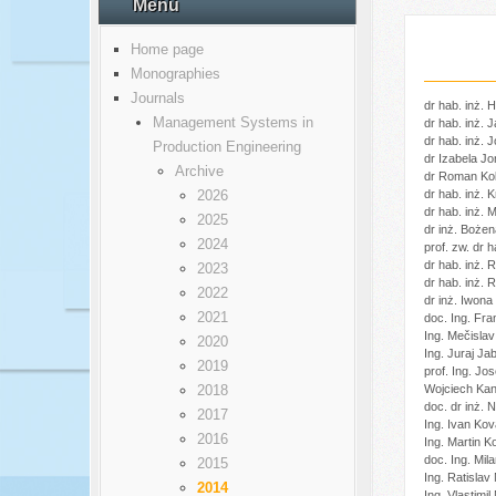
Menu
Home page
Monographies
Journals
dr hab. inż. 
Management Systems in
dr hab. inż. 
dr hab. inż. 
Production Engineering
dr Izabela Jo
Archive
dr Roman Kobi
2026
dr hab. inż. 
dr hab. inż. M
2025
dr inż. Bożen
2024
prof. zw. dr
dr hab. inż. 
2023
dr hab. inż.
2022
dr inż. Iwona
2021
doc. Ing. Fra
Ing. Mečisla
2020
Ing. Juraj Jab
2019
prof. Ing. Jo
2018
Wojciech Kan
doc. dr inż. 
2017
Ing. Ivan Kov
2016
Ing. Martin K
doc. Ing. Mil
2015
Ing. Ratislav
2014
Ing. Vlastimi