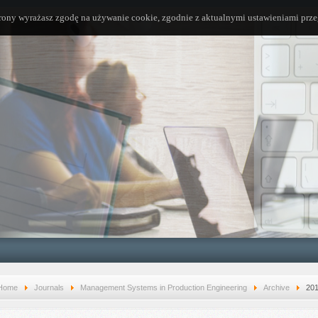
trony wyrażasz zgodę na używanie cookie, zgodnie z aktualnymi ustawieniami prze
Home
Journals
Management Systems in Production Engineering
Archive
20