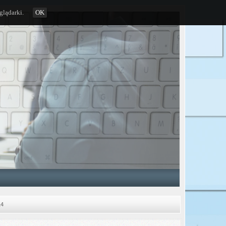
glądarki.
OK
14